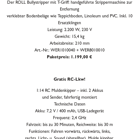
Der ROLL Bullystripper mit T-Griff: handgeführte Strippermaschine zur
Entfernung
verklebter Bodenbeläge wie Teppichboden, Linoleum und PVC. Inkl. 10
Ersatzklingen
Leistung: 2.200 W, 230 V
Gewicht: 15,4 kg
Arbeitsbreite: 210 mm
Art.-Nr.: WER1010040 + WER8010010
Paketpreis: 1.199,00 €
Gratis RC-Lkw!
1:14 RC Muldenkipper – inkl. 2 Akkus
und Sender, fahrfertig montiert
Technische Daten
Akku: 7,2 V / 400 mAh, USB-Ladegerät
Frequenz: 2,4 GHz
Fahrzeit: bis zu 30 Minuten, Reichweite: bis 30 m
Funktionen: Fahren vorwärts, rückwärts, links,
rechts, Licht- u. Sound (abstellbar), Mulde kippbar.