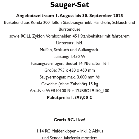
Sauger-Set
Angebotszeitraum 1. August bis 30. September 2025
Bestehend aus Ronda 200 Teflon Staubsauger inkl. Handrohr, Schlauch und
Bürstendüse
sowie ROLL Zyklon Vorabscheider, 45 l Stahlbehälter mit fahrbarem
Untersatz, inkl.
Muffen, Schlauch und Auffangsack.
Leistung: 1.450 W
Fassungsvermögen: Beutel 14 l/Behälter 16 l
Größe: 795 x 430 x 450 mm
Saugvermögen: max. 3.000 mm Vs
Gewicht: (ohne Zubehör) 15 kg
Art.-Nr.: WER1010019 + ZUBRO19150_100
Paketpreis: 1.399,00 €
Gratis RC-Lkw!
1:14 RC Muldenkipper – inkl. 2 Akkus
und Sender, fahrfertig montiert