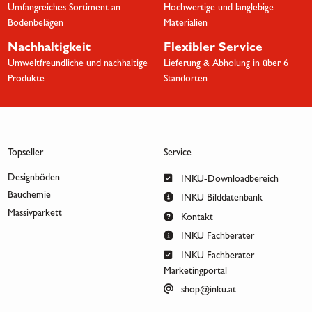
Umfangreiches Sortiment an
Hochwertige und langlebige
Bodenbelägen
Materialien
Nachhaltigkeit
Flexibler Service
Umweltfreundliche und nachhaltige
Lieferung & Abholung in über 6
Produkte
Standorten
Topseller
Service
Designböden
INKU-Downloadbereich
Bauchemie
INKU Bilddatenbank
Massivparkett
Kontakt
INKU Fachberater
INKU Fachberater
Marketingportal
shop@inku.at