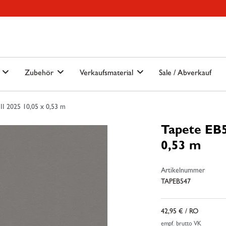
Hauptmenu
Springe zur Suche
n
Zubehör
Verkaufsmaterial
Sale / Abverkauf
II 2025 10,05 x 0,53 m
Tapete EB5
0,53 m
Artikelnummer
TAPEB547
42,95 €
/ RO
empf. brutto VK