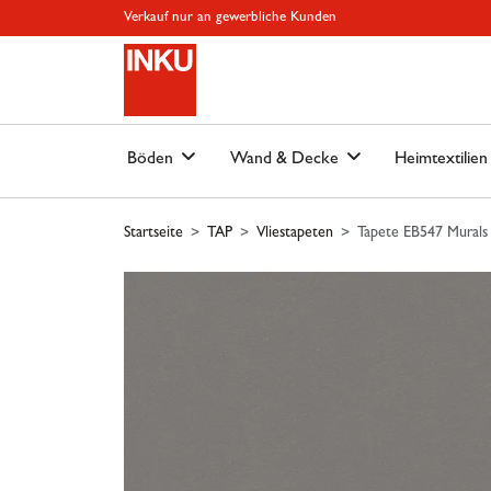
Springe zu Hauptinhalt
Springe zum Header
Springe zum Footer
Springe zum 
Verkauf nur an gewerbliche Kunden
Böden
Wand & Decke
Heimtextilie
Startseite
TAP
Vliestapeten
Tapete EB547 Murals 