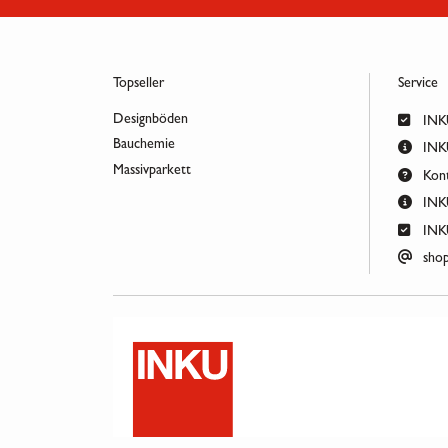
Topseller
Service
Designböden
INKU
Bauchemie
INKU
Massivparkett
Kont
INKU
INKU
shop