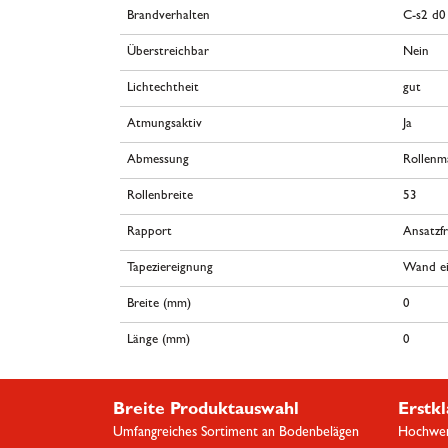
Brandverhalten
C-s2 d0
Überstreichbar
Nein
Lichtechtheit
gut
Atmungsaktiv
Ja
Abmessung
Rollenm
Rollenbreite
53
Rapport
Ansatzfr
Tapeziereignung
Wand ei
Breite (mm)
0
Länge (mm)
0
Breite Produktauswahl
Erstkl
Umfangreiches Sortiment an Bodenbelägen
Hochwert