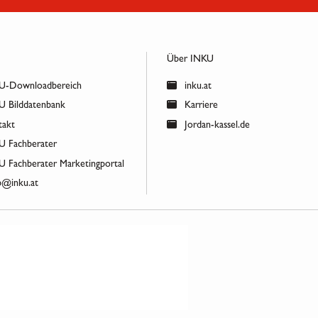
Über INKU
-Downloadbereich
inku.at
 Bilddatenbank
Karriere
akt
Jordan-kassel.de
 Fachberater
 Fachberater Marketingportal
@inku.at