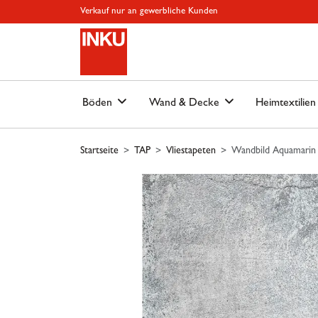
Springe zu Hauptinhalt
Springe zum Header
Springe zum Footer
Springe zum 
Verkauf nur an gewerbliche Kunden
Böden
Wand & Decke
Heimtextilie
Startseite
TAP
Vliestapeten
Wandbild Aquamarin 1