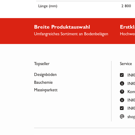
Länge (mm)
2 800
Breite Produktauswahl
Erstkl
Umfangreiches Sortiment an Bodenbelägen
Hochwert
Topseller
Service
Designböden
INKU
Bauchemie
INKU
Massivparkett
Kont
INKU
INKU
shop