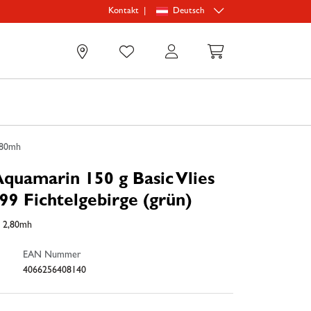
|
Deutsch
Kontakt
0
,80mh
quamarin 150 g Basic Vlies
9 Fichtelgebirge (grün)
x 2,80mh
EAN Nummer
4066256408140