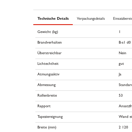
Technische Details
Verpackungsdetails
Einsatzberei
Gewicht (kg)
1
Brandverhalten
B-s1 d0
Überstreichbar
Nein
Lichtechtheit
gut
Atmungsaktiv
Ja
Abmessung
Standar
Rollenbreite
53
Rapport
Ansatzfr
Tapeziereignung
Wand ei
Breite (mm)
2 120