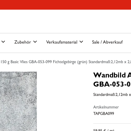
Hauptmenu
Springe zur Suche
n
Zubehör
Verkaufsmaterial
Sale / Abverkauf
50 g Basic Vlies GBA-053-099 Fichtelgebirge (grün) Standardmaß:2,12mb x 2
Wandbild A
GBA-053-09
Standardmaß:2,12mb 
Artikelnummer
TAPGBA099