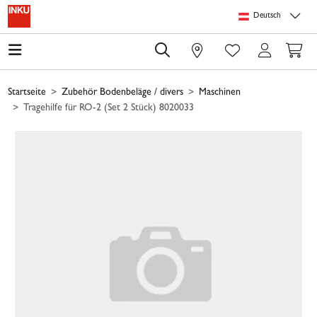
Springe zu Hauptinhalt
Springe zum Header
Springe zum Footer
Springe zum 
Deutsch
0
Startseite
Zubehör Bodenbeläge / divers
Maschinen
Tragehilfe für RO-2 (Set 2 Stück) 8020033