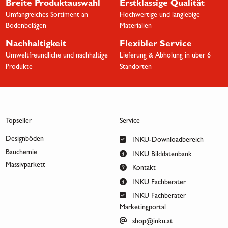
Breite Produktauswahl
Erstklassige Qualität
Umfangreiches Sortiment an
Hochwertige und langlebige
Bodenbelägen
Materialien
Nachhaltigkeit
Flexibler Service
Umweltfreundliche und nachhaltige
Lieferung & Abholung in über 6
Produkte
Standorten
Topseller
Service
Designböden
INKU-Downloadbereich
Bauchemie
INKU Bilddatenbank
Massivparkett
Kontakt
INKU Fachberater
INKU Fachberater
Marketingportal
shop@inku.at