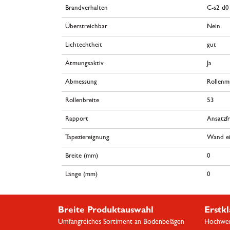
Brandverhalten
C-s2 d0
Überstreichbar
Nein
Lichtechtheit
gut
Atmungsaktiv
Ja
Abmessung
Rollenm
Rollenbreite
53
Rapport
Ansatzfr
Tapeziereignung
Wand ei
Breite (mm)
0
Länge (mm)
0
Breite Produktauswahl
Erstkl
Umfangreiches Sortiment an Bodenbelägen
Hochwert