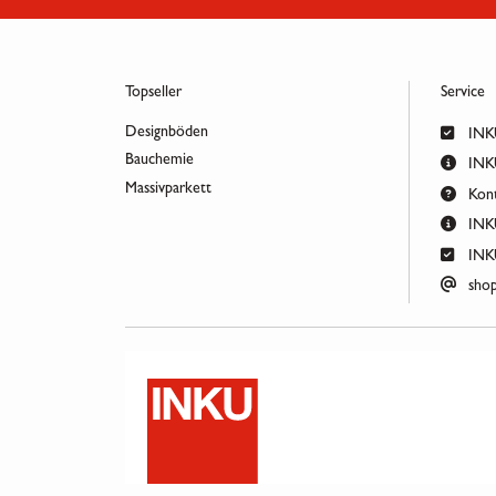
Topseller
Service
Designböden
INKU
Bauchemie
INKU
Massivparkett
Kont
INKU
INKU
shop