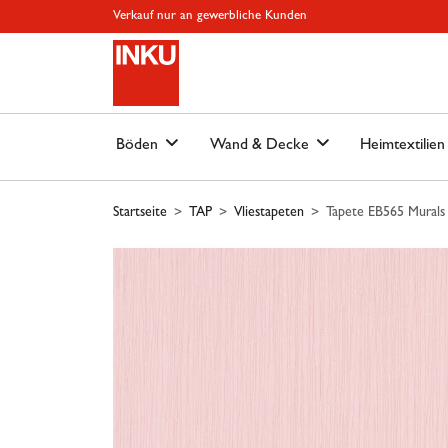
Springe zu Hauptinhalt
Springe zum Header
Springe zum Footer
Springe zum 
Verkauf nur an gewerbliche Kunden
Böden
Wand & Decke
Heimtextilie
Startseite
TAP
Vliestapeten
Tapete EB565 Murals 