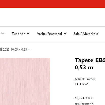
Hauptmenu
Springe zur Suche
n
Zubehör
Verkaufsmaterial
Sale / Abverkauf
II 2025 10,05 x 0,53 m
Tapete EB5
0,53 m
Artikelnummer
TAPEB565
41,95 €
/ RO
empf. brutto VK