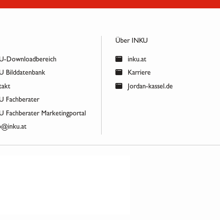
Über INKU
-Downloadbereich
inku.at
 Bilddatenbank
Karriere
akt
Jordan-kassel.de
 Fachberater
 Fachberater Marketingportal
@inku.at