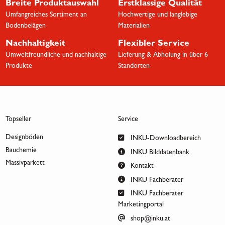
Breite Produktauswahl
Erstklassige Qualität
Umfangreiches Sortiment an
Hochwertige und langlebige
Bodenbelägen
Materialien
Nachhaltigkeit
Flexibler Service
Umweltfreundliche und nachhaltige
Lieferung & Abholung in über 6
Produkte
Standorten
Topseller
Service
Designböden
INKU-Downloadbereich
Bauchemie
INKU Bilddatenbank
Massivparkett
Kontakt
INKU Fachberater
INKU Fachberater
Marketingportal
shop@inku.at