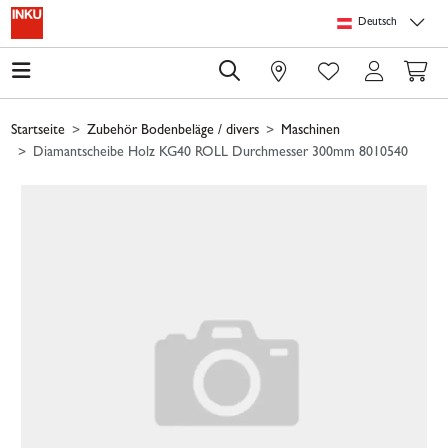
Springe zu Hauptinhalt
Springe zum Header
Springe zum Footer
Springe zum 
Deutsch
0
Startseite
Zubehör Bodenbeläge / divers
Maschinen
Diamantscheibe Holz KG40 ROLL Durchmesser 300mm 8010540