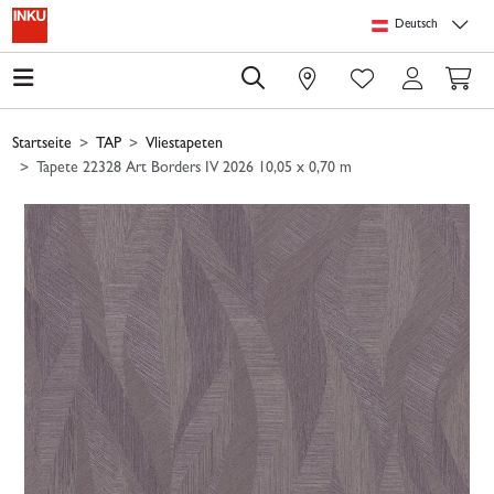
Springe zu Hauptinhalt
Springe zum Header
Springe zum Footer
Springe zum 
Deutsch
0
Startseite
TAP
Vliestapeten
Tapete 22328 Art Borders IV 2026 10,05 x 0,70 m