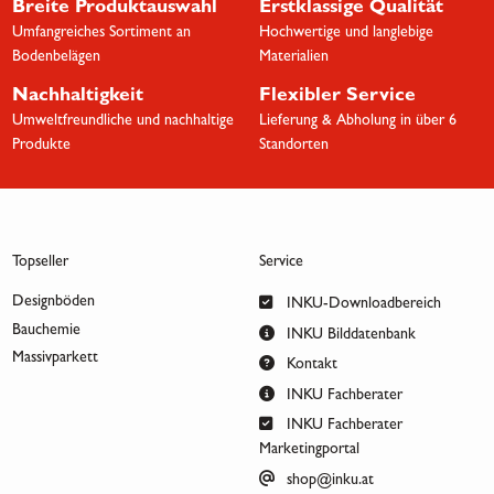
Breite Produktauswahl
Erstklassige Qualität
Umfangreiches Sortiment an
Hochwertige und langlebige
Bodenbelägen
Materialien
Nachhaltigkeit
Flexibler Service
Umweltfreundliche und nachhaltige
Lieferung & Abholung in über 6
Produkte
Standorten
Topseller
Service
Designböden
INKU-Downloadbereich
Bauchemie
INKU Bilddatenbank
Massivparkett
Kontakt
INKU Fachberater
INKU Fachberater
Marketingportal
shop@inku.at