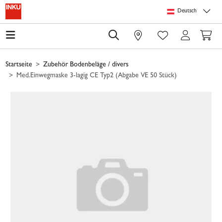
Springe zu Hauptinhalt
Springe zum Header
Springe zum Footer
Springe zum 
Deutsch
0
Startseite
Zubehör Bodenbeläge / divers
Med.Einwegmaske 3-lagig CE Typ2 (Abgabe VE 50 Stück)