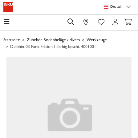
Springe zu Hauptinhalt
Springe zum Header
Springe zum Footer
Springe zum 
Deutsch
0
Startseite
Zubehör Bodenbeläge / divers
Werkzeuge
Delphin-03 Farb-Edition,1-farbig beschi. 4001001