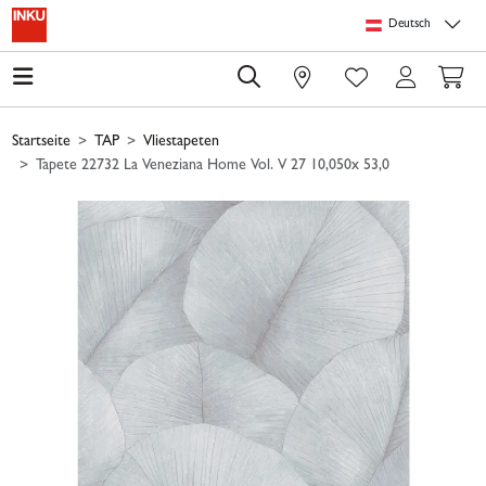
Springe zu Hauptinhalt
Springe zum Header
Springe zum Footer
Springe zum 
Deutsch
0
Startseite
TAP
Vliestapeten
Tapete 22732 La Veneziana Home Vol. V 27 10,050x 53,0