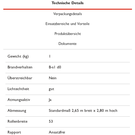
Technische Details
Verpackungsdetails
Einsatzbereiche und Vorteile
Produktübersicht
Dokumente
Gewicht (kg)
1
Brandverhalten
B-s1 d0
Überstreichbar
Nein
Lichtechtheit
gut
Atmungsaktiv
Ja
Abmessung
Standardmaß 2,65 m breit x 2,80 m hoch
Rollenbreite
53
Rapport
Ansatzfrei