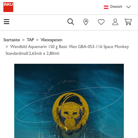
Springe zu Hauptinhalt
Springe zum Header
Springe zum Footer
Springe zum 
Deutsch
0
Startseite
TAP
Vliestapeten
Wandbild Aquamarin 150 g Basic Vlies GBA-053-116 Space Monkey
Standardmaß:2,65mb x 2,80mh