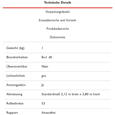
Technische Details
Verpackungsdetails
Einsatzbereiche und Vorteile
Produktübersicht
Dokumente
Gewicht (kg)
1
Brandverhalten
B-s1 d0
Überstreichbar
Nein
Lichtechtheit
gut
Atmungsaktiv
Ja
Abmessung
Standardmaß 2,12 m breit x 2,80 m hoch
Rollenbreite
53
Rapport
Ansatzfrei