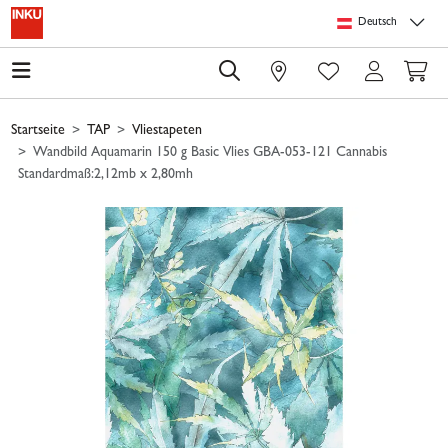
Springe zu Hauptinhalt
Springe zum Header
Springe zum Footer
Springe zum 
Deutsch
0
Startseite
TAP
Vliestapeten
Wandbild Aquamarin 150 g Basic Vlies GBA-053-121 Cannabis
Standardmaß:2,12mb x 2,80mh