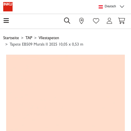
Springe zu Hauptinhalt
Springe zum Header
Springe zum Footer
Springe zum 
Deutsch
0
Startseite
TAP
Vliestapeten
Tapete EB509 Murals II 2025 10,05 x 0,53 m