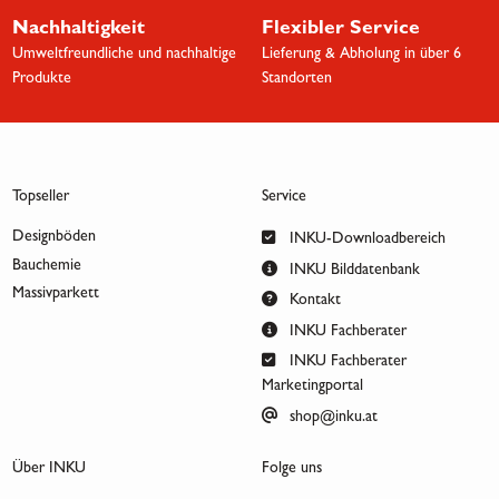
Nachhaltigkeit
Flexibler Service
Umweltfreundliche und nachhaltige
Lieferung & Abholung in über 6
Produkte
Standorten
Topseller
Service
Designböden
INKU-Downloadbereich
Bauchemie
INKU Bilddatenbank
Massivparkett
Kontakt
INKU Fachberater
INKU Fachberater
Marketingportal
shop@inku.at
Über INKU
Folge uns