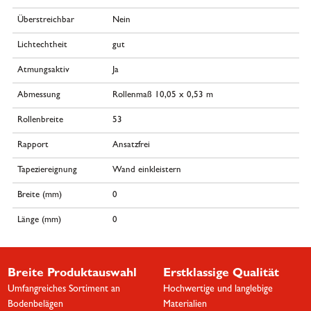
Überstreichbar
Nein
Lichtechtheit
gut
Atmungsaktiv
Ja
Abmessung
Rollenmaß 10,05 x 0,53 m
Rollenbreite
53
Rapport
Ansatzfrei
Tapeziereignung
Wand einkleistern
Breite (mm)
0
Länge (mm)
0
Breite Produktauswahl
Erstklassige Qualität
Umfangreiches Sortiment an
Hochwertige und langlebige
Bodenbelägen
Materialien