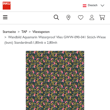
Springe zu Hauptinhalt
Springe zum Header
Springe zum Footer
Springe zum 
Deutsch
0
Startseite
TAP
Vliestapeten
Wandbild Aquamarin Waterproof Vlies GWW-090-041 Sittich-Wiese
(bunt) Standardmaß:1,80mb x 2,80mh