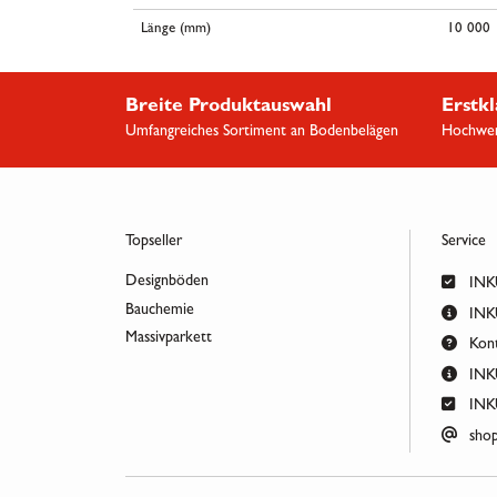
Länge (mm)
10 000
Breite Produktauswahl
Erstkl
Umfangreiches Sortiment an Bodenbelägen
Hochwert
Topseller
Service
Designböden
INKU
Bauchemie
INKU
Massivparkett
Kont
INKU
INKU
shop