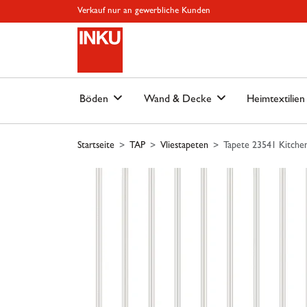
Springe zu Hauptinhalt
Springe zum Header
Springe zum Footer
Springe zum 
Verkauf nur an gewerbliche Kunden
Böden
Wand & Decke
Heimtextilie
Startseite
TAP
Vliestapeten
Tapete 23541 Kitchen