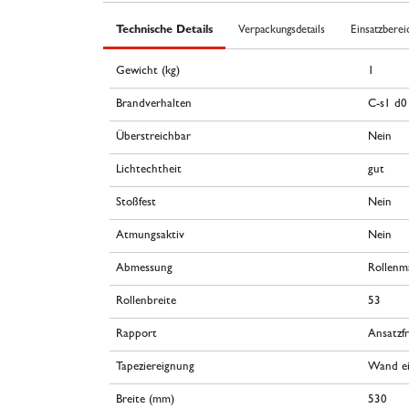
Technische Details
Verpackungsdetails
Einsatzberei
Gewicht (kg)
1
Brandverhalten
C-s1 d0
Überstreichbar
Nein
Lichtechtheit
gut
Stoßfest
Nein
Atmungsaktiv
Nein
Abmessung
Rollenm
Rollenbreite
53
Rapport
Ansatzfr
Tapeziereignung
Wand ei
Breite (mm)
530