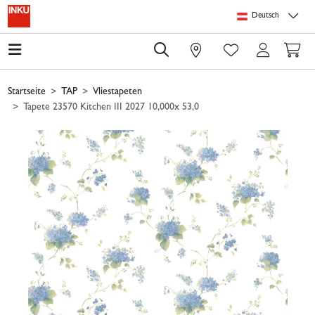
Springe zu Hauptinhalt
Springe zum Header
Springe zum Footer
Springe zum 
Deutsch
0
Startseite
TAP
Vliestapeten
Tapete 23570 Kitchen III 2027 10,000x 53,0