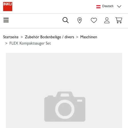
Springe zu Hauptinhalt
Springe zum Header
Springe zum Footer
Springe zum 
Deutsch
0
Startseite
Zubehör Bodenbeläge / divers
Maschinen
FLEX Kompaktsauger Set