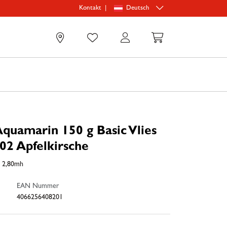
|
Deutsch
Kontakt
0
quamarin 150 g Basic Vlies
2 Apfelkirsche
x 2,80mh
EAN Nummer
4066256408201