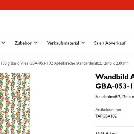
Hauptmenu
Springe zur Suche
n
Zubehör
Verkaufsmaterial
Sale / Abverkauf
150 g Basic Vlies GBA-053-102 Apfelkirsche Standardmaß:2,12mb x 2,80mh
Wandbild A
GBA-053-10
Standardmaß:2,12mb 
Artikelnummer
TAPGBA102