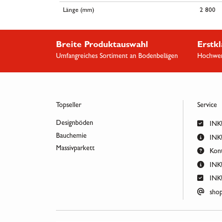
Länge (mm)
2 800
Breite Produktauswahl
Erstkl
Umfangreiches Sortiment an Bodenbelägen
Hochwert
Topseller
Service
Designböden
INKU
Bauchemie
INKU
Massivparkett
Kont
INKU
INKU
shop