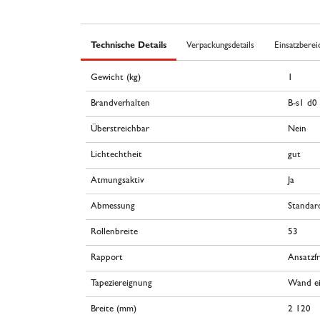
Technische Details
Verpackungsdetails
Einsatzberei
Gewicht (kg)
1
Brandverhalten
B-s1 d0
Überstreichbar
Nein
Lichtechtheit
gut
Atmungsaktiv
Ja
Abmessung
Standar
Rollenbreite
53
Rapport
Ansatzfr
Tapeziereignung
Wand ei
Breite (mm)
2 120