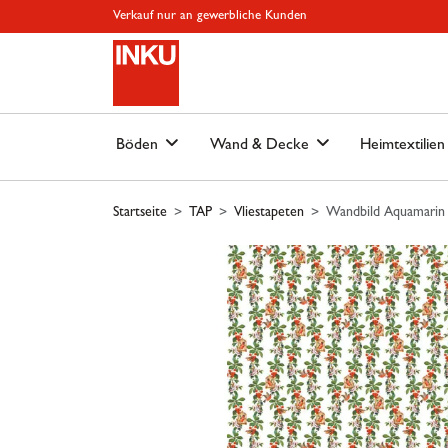
Springe zu Hauptinhalt
Springe zum Header
Springe zum Footer
Springe zum 
Verkauf nur an gewerbliche Kunden
Böden
Wand & Decke
Heimtextilie
Startseite
TAP
Vliestapeten
Wandbild Aquamarin 