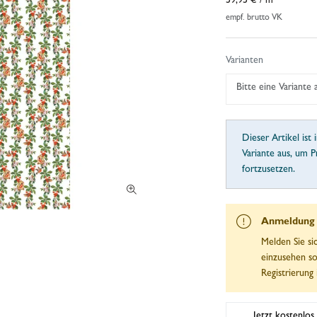
59,95 €
/ m²
empf. brutto VK
Varianten
Bitte eine Variante
Dieser Artikel ist 
Variante aus, um P
fortzusetzen.
Anmeldung e
Melden Sie si
einzusehen so
Registrierung 
Jetzt kostenlos 