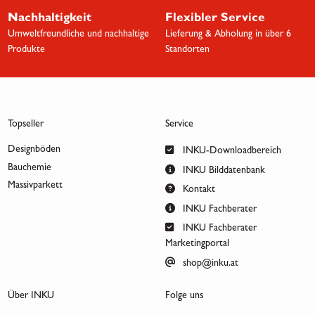
Nachhaltigkeit
Flexibler Service
Umweltfreundliche und nachhaltige
Lieferung & Abholung in über 6
Produkte
Standorten
Topseller
Service
Designböden
INKU-Downloadbereich
Bauchemie
INKU Bilddatenbank
Massivparkett
Kontakt
INKU Fachberater
INKU Fachberater
Marketingportal
shop@inku.at
Über INKU
Folge uns