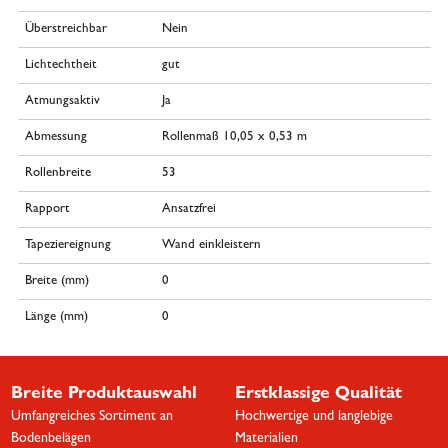
Überstreichbar
Nein
Lichtechtheit
gut
Atmungsaktiv
Ja
Abmessung
Rollenmaß 10,05 x 0,53 m
Rollenbreite
53
Rapport
Ansatzfrei
Tapeziereignung
Wand einkleistern
Breite (mm)
0
Länge (mm)
0
Breite Produktauswahl
Erstklassige Qualität
Umfangreiches Sortiment an
Hochwertige und langlebige
Bodenbelägen
Materialien