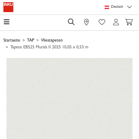
Springe zu Hauptinhalt
Springe zum Header
Springe zum Footer
Springe zum 
Deutsch
0
Startseite
TAP
Vliestapeten
Tapete EB525 Murals II 2025 10,05 x 0,53 m