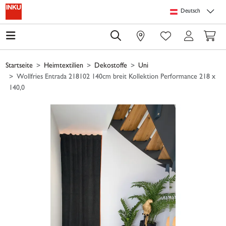
Springe zu Hauptinhalt
Springe zum Header
Springe zum Footer
Springe zum 
Deutsch
0
Startseite
Heimtextilien
Dekostoffe
Uni
Wollfries Entrada 218102 140cm breit Kollektion Performance 218 x
140,0