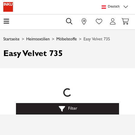
Springe zu Hauptinhalt
Springe zum Header
Springe zum Footer
Springe zum 
Deutsch
0
Startseite
Heimtextilien
Möbelstoffe
Easy Velvet 735
Easy Velvet 735
Loading...
Filter