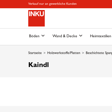
Springe zu Hauptinhalt
Springe zum Header
Springe zum Footer
Springe zum 
Verkauf nur an gewerbliche Kunden
Böden
Wand & Decke
Heimtextilie
Startseite
Holzwerkstoffe/Platten
Beschichtete Span
Kaindl