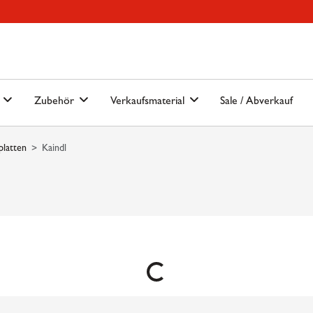
Hauptmenu
Springe zur Suche
n
Zubehör
Verkaufsmaterial
Sale / Abverkauf
platten
Kaindl
Loading...