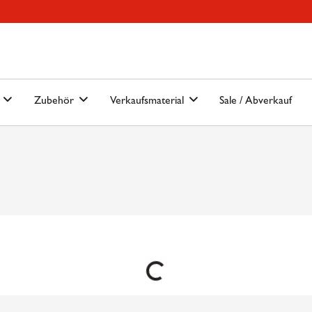
Hauptmenu
Springe zur Suche
n
Zubehör
Verkaufsmaterial
Sale / Abverkauf
Loading...