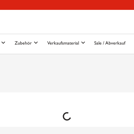
Hauptmenu
Springe zur Suche
n
Zubehör
Verkaufsmaterial
Sale / Abverkauf
Loading...