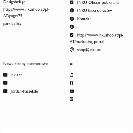
Designbeläge
INKU-Obszar pobierania
https://www.inkushop.at/pl-
INKU Baza obrazów
AT/page/75
Kontakt
parkiet lity
https://www.inkushop.at/pl-
AT/marketing-portal
shop@inku.at
Nasze strony internetowe
#
inku.at
Jordan-kassel.de