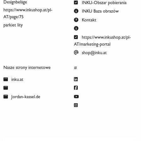
Designbeläge
INKU-Obszar pobierania
https://www.inkushop.at/pl-
INKU Baza obrazów
AT/page/75
Kontakt
parkiet lity
https://www.inkushop.at/pl-
AT/marketing-portal
shop@inku.at
Nasze strony internetowe
#
inku.at
Jordan-kassel.de