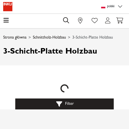
Skip to main content
Skip to page header
Skip to page footer
Skip to page m
polski
0
Strona główna
Schnittholz-Holzbau
3-Schicht-Platte Holzbau
3-Schicht-Platte Holzbau
Loading...
Filter