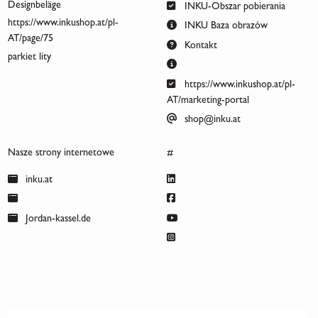
Designbeläge
INKU-Obszar pobierania
https://www.inkushop.at/pl-
INKU Baza obrazów
AT/page/75
Kontakt
parkiet lity
https://www.inkushop.at/pl-
AT/marketing-portal
shop@inku.at
Nasze strony internetowe
#
inku.at
Jordan-kassel.de