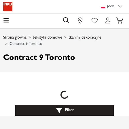
Skip to main content
Skip to page header
Skip to page footer
Skip to page m
polski
0
Strona główna
tekstylia domowe
tkaniny dekoracyjne
Contract 9 Toronto
Contract 9 Toronto
Loading...
Filter