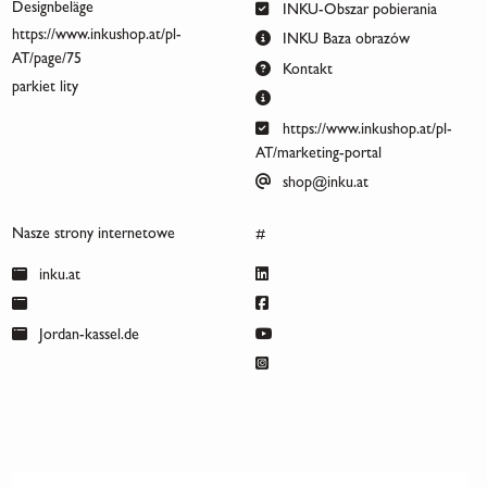
Designbeläge
INKU-Obszar pobierania
https://www.inkushop.at/pl-
INKU Baza obrazów
AT/page/75
Kontakt
parkiet lity
https://www.inkushop.at/pl-
AT/marketing-portal
shop@inku.at
Nasze strony internetowe
#
inku.at
Jordan-kassel.de