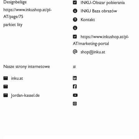
Designbeläge
INKU-Obszar pobierania
https://www.inkushop.at/pl-
INKU Baza obrazów
AT/page/75
Kontakt
parkiet lity
https://www.inkushop.at/pl-
AT/marketing-portal
shop@inku.at
Nasze strony internetowe
#
inku.at
Jordan-kassel.de