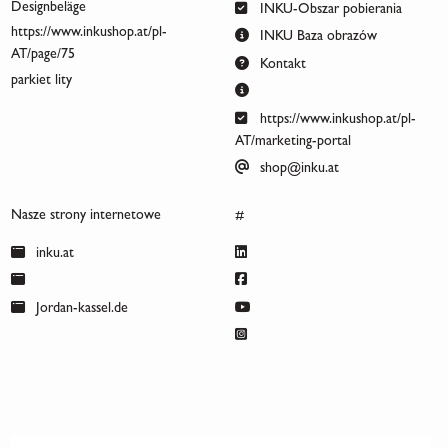
Designbeläge
INKU-Obszar pobierania
https://www.inkushop.at/pl-
INKU Baza obrazów
AT/page/75
Kontakt
parkiet lity
https://www.inkushop.at/pl-
AT/marketing-portal
shop@inku.at
Nasze strony internetowe
#
inku.at
Jordan-kassel.de