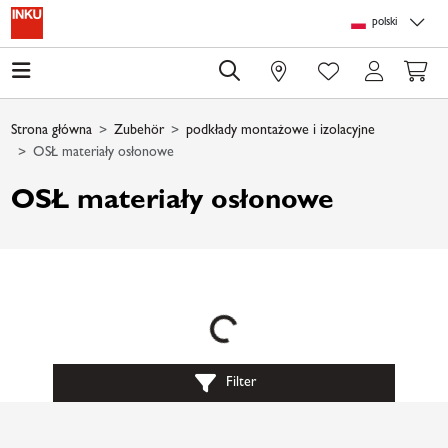
Skip to main content
Skip to page header
Skip to page footer
Skip to page m
polski
0
Strona główna
Zubehör
podkłady montażowe i izolacyjne
OSŁ materiały osłonowe
OSŁ materiały osłonowe
Loading...
Filter