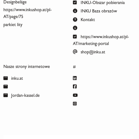
Designbeläge
INKU-Obszar pobierania
https://www.inkushop.at/pl-
INKU Baza obrazów
AT/page/75
Kontakt
parkiet lity
https://www.inkushop.at/pl-
AT/marketing-portal
shop@inku.at
Nasze strony internetowe
#
inku.at
Jordan-kassel.de