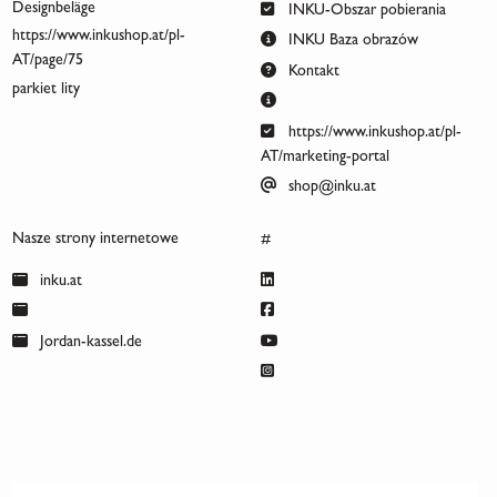
Designbeläge
INKU-Obszar pobierania
https://www.inkushop.at/pl-
INKU Baza obrazów
AT/page/75
Kontakt
parkiet lity
https://www.inkushop.at/pl-
AT/marketing-portal
shop@inku.at
Nasze strony internetowe
#
inku.at
Jordan-kassel.de