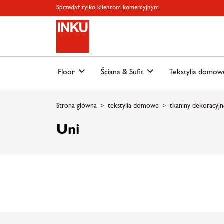
Skip to main content
Skip to page header
Skip to page footer
Skip to page m
Sprzedaż tylko klientom komercyjnym
Floor
Ściana & Sufit
Tekstylia domo
Strona główna
tekstylia domowe
tkaniny dekoracyjn
Uni