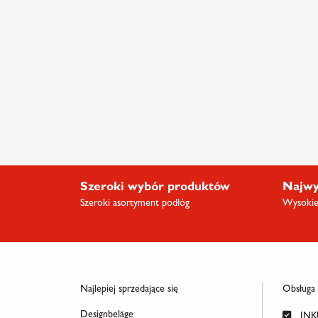
Szeroki wybór produktów
Najwy
Szeroki asortyment podłóg
Wysokiej
Najlepiej sprzedające się
Obsługa
Designbeläge
INKU