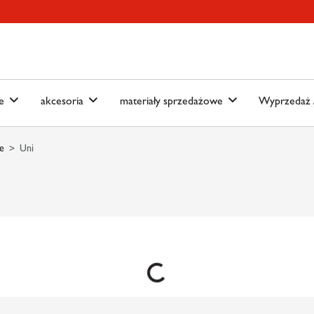
ain-menu
Skip to search
we
akcesoria
materiały sprzedażowe
Wyprzedaż /
e
Uni
Loading...