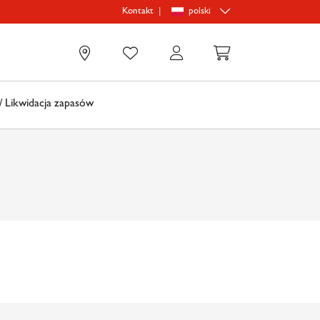
|
polski
Kontakt
0
 Likwidacja zapasów