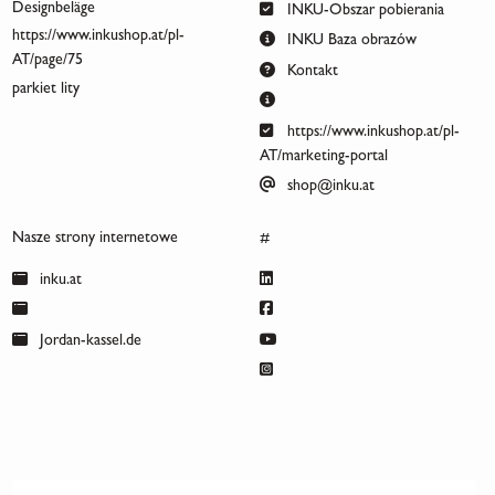
Designbeläge
INKU-Obszar pobierania
https://www.inkushop.at/pl-
INKU Baza obrazów
AT/page/75
Kontakt
parkiet lity
https://www.inkushop.at/pl-
AT/marketing-portal
shop@inku.at
Nasze strony internetowe
#
inku.at
Jordan-kassel.de