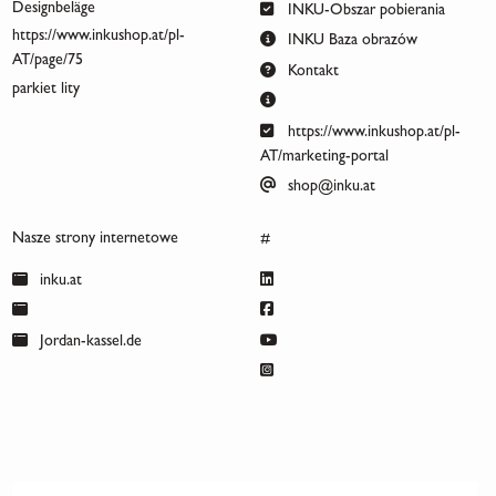
Designbeläge
INKU-Obszar pobierania
https://www.inkushop.at/pl-
INKU Baza obrazów
AT/page/75
Kontakt
parkiet lity
https://www.inkushop.at/pl-
AT/marketing-portal
shop@inku.at
Nasze strony internetowe
#
inku.at
Jordan-kassel.de