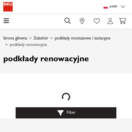
Skip to main content
Skip to page header
Skip to page footer
Skip to page m
polski
0
Strona główna
Zubehör
podkłady montażowe i izolacyjne
podkłady renowacyjne
podkłady renowacyjne
Loading...
Filter