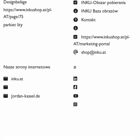
Designbeläge
INKU-Obszar pobierania
https://www.inkushop.at/pl-
INKU Baza obrazów
AT/page/75
Kontakt
parkiet lity
https://www.inkushop.at/pl-
AT/marketing-portal
shop@inku.at
Nasze strony internetowe
#
inku.at
Jordan-kassel.de