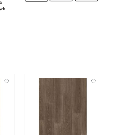
a
ych