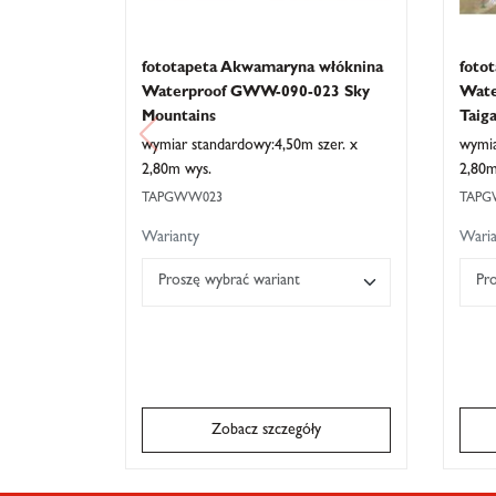
fototapeta Akwamaryna włóknina
foto
Waterproof GWW-090-023 Sky
Wate
Mountains
Taiga
wymiar standardowy:4,50m szer. x
wymia
2,80m wys.
2,80m
TAPGWW023
TAPG
Warianty
Waria
Proszę wybrać wariant
Pr
Zobacz szczegóły