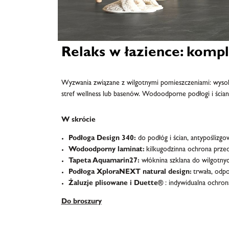
Relaks w łazience: komp
Wyzwania związane z wilgotnymi pomieszczeniami: wysoka
stref wellness lub basenów. Wodoodporne podłogi i ściany
W skrócie
Podłoga Design 340:
do podłóg i ścian, antypoślizg
Wodoodporny laminat:
kilkugodzinna ochrona przed
Tapeta Aquamarin27:
włóknina szklana do wilgotnyc
Podłoga XploraNEXT natural design:
trwała, odp
Żaluzje plisowane i Duette®
: indywidualna ochrona
Do broszury