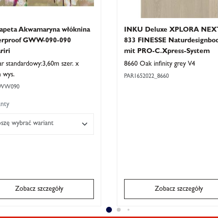
tapeta Akwamaryna włóknina
INKU Deluxe XPLORA NEX
rproof GWW-090-090
833 FINESSE Naturdesignbo
riri
mit PRO-C.Xpress-System
r standardowy:3,60m szer. x
8660 Oak infinity grey V4
 wys.
PAR1652022_8660
WW090
nty
oszę wybrać wariant
Zobacz szczegóły
Zobacz szczegóły