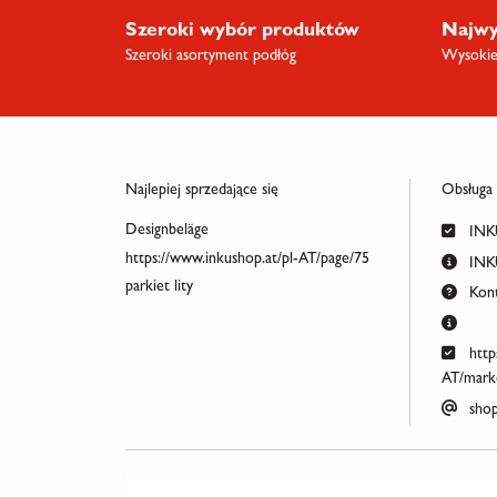
Szeroki wybór produktów
Najwy
Szeroki asortyment podłóg
Wysokiej
Najlepiej sprzedające się
Obsługa
Designbeläge
INKU
https://www.inkushop.at/pl-AT/page/75
INKU
parkiet lity
Kont
http
AT/marke
shop