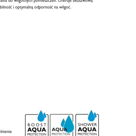
ealna do wilgotnych pomieszczeń. Oferuje bezszwową
abilność i optymalną odporność na wilgoć.
lnienie