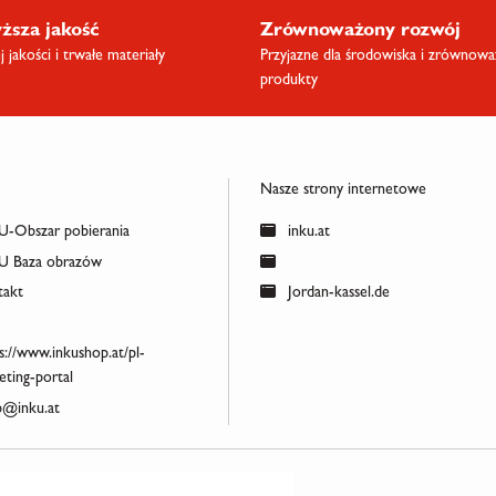
ższa jakość
Zrównoważony rozwój
 jakości i trwałe materiały
Przyjazne dla środowiska i zrównow
produkty
Nasze strony internetowe
-Obszar pobierania
inku.at
 Baza obrazów
akt
Jordan-kassel.de
s://www.inkushop.at/pl-
ting-portal
@inku.at