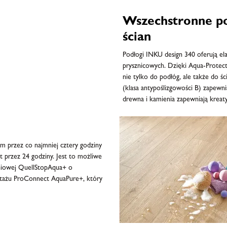
Wszechstronne po
ścian
Podłogi INKU design 340 oferują ela
prysznicowych. Dzięki Aqua-Protec
nie tylko do podłóg, ale także do 
(klasa antypoślizgowości B) zapewn
drewna i kamienia zapewniają kreat
 przez co najmniej cztery godziny
t przez 24 godziny. Jest to możliwe
eniowej QuellStopAqua+ o
ntażu ProConnect AquaPure+, który