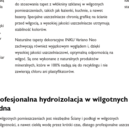
ałą
id
do stosowania tapet z włókniny szklanej w wilgotnych
ia
st
pomieszczeniach, takich jak łazienki, kuchnie, a nawet
baseny. Specjalne uszczelniacze chronią grafikę na ścianie
przed wilgocią, a wysokiej jakości uszczelniacze utrzymują
ęki
stabilność kolorów.
,
w
Naturalne tapety dekoracyjne INKU Variano Neo
zachwycają również wyjątkowym wyglądem i, dzięki
wysokiej jakości uszczelniaczowi, optymalną odpornością na
iar
wilgoć. Są one wykonane z naturalnych produktów
mineralnych, które w 100% nadają się do recyklingu i nie
zawierają chloru ani plastyfikatorów.
rofesjonalna hydroizolacja w wilgotnych
dna
 wilgotnych pomieszczeniach jest niezbędne Ściany i podłogi w wilgotnych
otności, a nawet ciekłą wodę przez krótki czas, dlatego profesjonalne uszcze