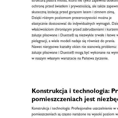
strukturą plastra miodu, która nie tylko zapewnia doskon
ochronę przed światłem i prywatnością, ale także zapewn
skuteczną izolację przed gorącem latem i zimnem zimą.
Dzięki różnym poziomom przezroczystości można je
elastycznie dostosować do indywidualnych wymagań. Dzi
właściwościom chroniącym przed zabrudzeniami i kurzem
żaluzje plisowane i Duette® są niezwykle trwałe i łatwe 
pielęgnacji, a wiele modeli nadaje się również do prania.
Nawet nietypowe kształty okien nie stanowią problemu:
żaluzje plisowane i Duette® mogą być wykonane na wym
w naszym własnym warsztacie na Państwa życzenie.
Konstrukcja i technologia: P
pomieszczeniach jest niezbę
Konstrukcja i technologia: Profesjonalne uszczelnienie w
pomieszczeniach są często narażone na wysoki poziom wilg