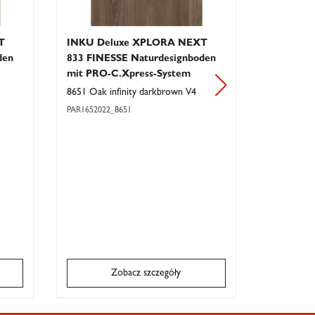
T
INKU Deluxe XPLORA NEXT
fototapet
den
833 FINESSE Naturdesignboden
Waterpro
mit PRO-C.Xpress-System
jeleń
8651 Oak infinity darkbrown V4
wymiar sta
2,80m wys.
PAR1652022_8651
TAPGWW02
Warianty
Proszę w
Zobacz szczegóły