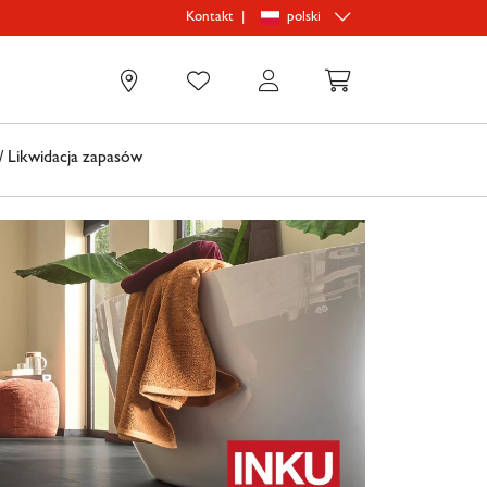
|
polski
Kontakt
0
 Likwidacja zapasów