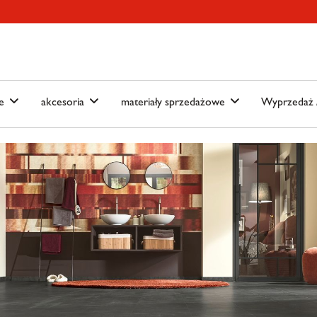
ain-menu
Skip to search
we
akcesoria
materiały sprzedażowe
Wyprzedaż /