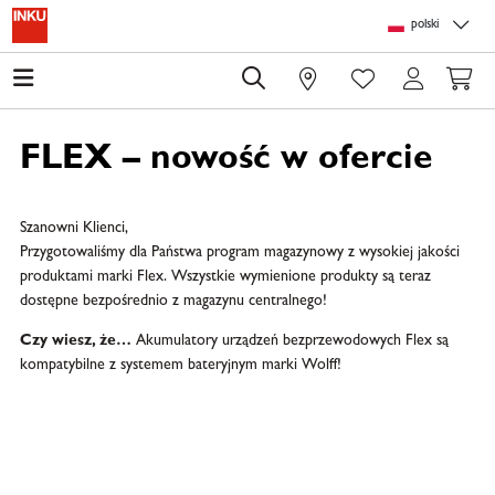
Skip to main content
Skip to page header
Skip to page footer
Skip to page m
polski
0
FLEX – nowość w ofercie
Szanowni Klienci,
Przygotowaliśmy dla Państwa program magazynowy z wysokiej jakości
produktami marki Flex. Wszystkie wymienione produkty są teraz
dostępne bezpośrednio z magazynu centralnego!
Czy wiesz, że…
Akumulatory urządzeń bezprzewodowych Flex są
kompatybilne z systemem bateryjnym marki Wolff!