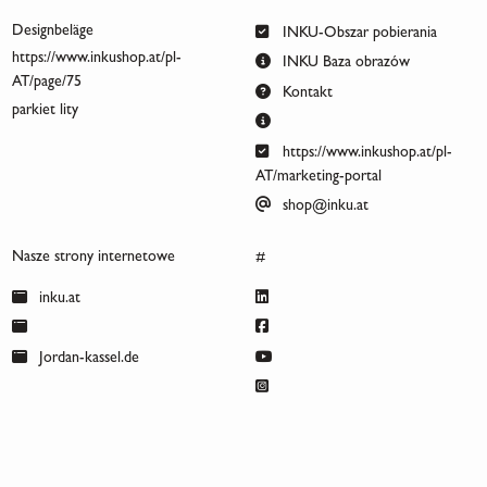
Designbeläge
INKU-Obszar pobierania
https://www.inkushop.at/pl-
INKU Baza obrazów
AT/page/75
Kontakt
parkiet lity
https://www.inkushop.at/pl-
AT/marketing-portal
shop@inku.at
Nasze strony internetowe
#
inku.at
Jordan-kassel.de