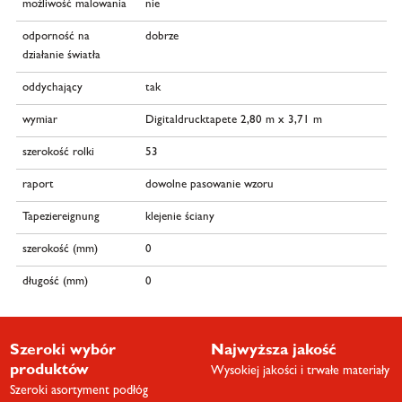
możliwość malowania
nie
odporność na
dobrze
działanie światła
oddychający
tak
wymiar
Digitaldrucktapete 2,80 m x 3,71 m
szerokość rolki
53
raport
dowolne pasowanie wzoru
Tapeziereignung
klejenie ściany
szerokość (mm)
0
długość (mm)
0
Szeroki wybór
Najwyższa jakość
produktów
Wysokiej jakości i trwałe materiały
Szeroki asortyment podłóg