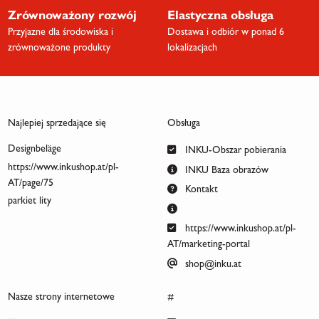
Zrównoważony rozwój
Elastyczna obsługa
Przyjazne dla środowiska i
Dostawa i odbiór w ponad 6
zrównoważone produkty
lokalizacjach
Najlepiej sprzedające się
Obsługa
Designbeläge
INKU-Obszar pobierania
https://www.inkushop.at/pl-
INKU Baza obrazów
AT/page/75
Kontakt
parkiet lity
https://www.inkushop.at/pl-
AT/marketing-portal
shop@inku.at
Nasze strony internetowe
#