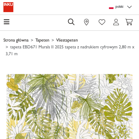
Skip to main content
Skip to page header
Skip to page footer
Skip to page m
polski
0
Strona główna
Tapeten
Vliestapeten
tapeta EBD671 Murals II 2025 tapeta z nadrukiem cyfrowym 2,80 m x
3,71 m