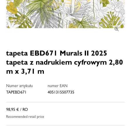
tapeta EBD671 Murals II 2025
tapeta z nadrukiem cyfrowym 2,80
m x 3,71 m
Numer artykułu
numer EAN
TAPEBD671
4051315507735
98,95 €
/ RO
Recommended retail price