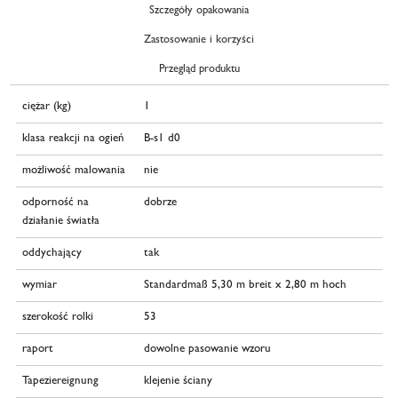
Szczegóły opakowania
Zastosowanie i korzyści
Przegląd produktu
ciężar (kg)
1
klasa reakcji na ogień
B-s1 d0
możliwość malowania
nie
odporność na
dobrze
działanie światła
oddychający
tak
wymiar
Standardmaß 5,30 m breit x 2,80 m hoch
szerokość rolki
53
raport
dowolne pasowanie wzoru
Tapeziereignung
klejenie ściany