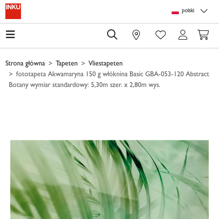
Skip to main content
Skip to page header
Skip to page footer
Skip to page m
polski
0
Strona główna
Tapeten
Vliestapeten
fototapeta Akwamaryna 150 g włóknina Basic GBA-053-120 Abstract
Botany wymiar standardowy: 5,30m szer. x 2,80m wys.