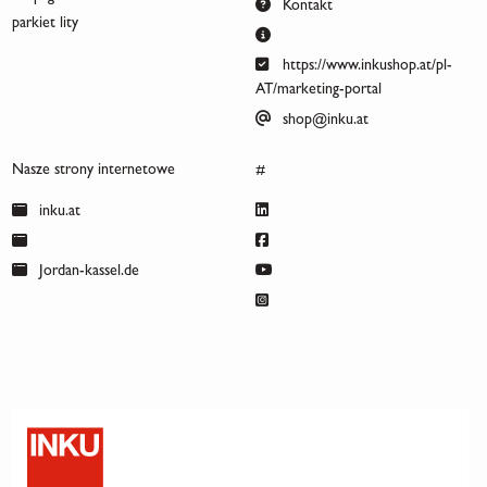
Kontakt
parkiet lity
https://www.inkushop.at/pl-
AT/marketing-portal
shop@inku.at
Nasze strony internetowe
#
inku.at
Jordan-kassel.de