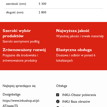
szerokość (mm)
5 300
długość (mm)
2 800
Szeroki wybór
Najwyższa jakość
produktów
Wysokiej jakości i trwałe materiały
Szeroki asortyment podłóg
Zrównoważony rozwój
Elastyczna obsługa
Przyjazne dla środowiska i
Dostawa i odbiór w ponad 6
zrównoważone produkty
lokalizacjach
Najlepiej sprzedające się
Obsługa
Designbeläge
INKU-Obszar pobierania
https://www.inkushop.at/pl-
INKU Baza obrazów
AT/page/75