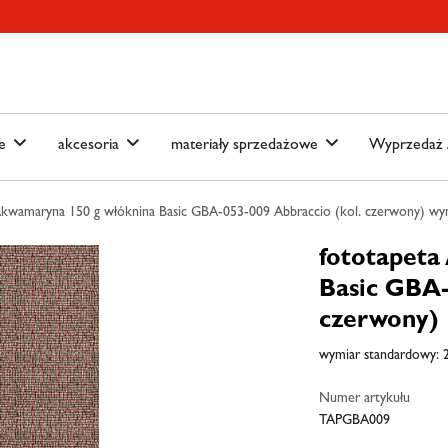
ain-menu
Skip to search
we
akcesoria
materiały sprzedażowe
Wyprzedaż /
Akwamaryna 150 g włóknina Basic GBA-053-009 Abbraccio (kol. czerwony) wym
fototapeta
Basic GBA-
czerwony)
wymiar standardowy: 2
Numer artykułu
TAPGBA009