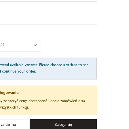
e
ant
veral available variants. Please choose a variant to see
d continue your order.
logowanie
aby zobaczyć ceny, dostępność i opcje zamówień oraz
szystkich funkcji.
ę za darmo
Zaloguj się