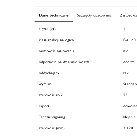
Dane techniczne
Szczegóły opakowania
Zastosowan
ciężar (kg)
1
klasa reakcji na ogień
B-s1 d0
możliwość malowania
nie
odporność na działanie światła
dobrze
oddychający
tak
wymiar
Standar
szerokość rolki
53
raport
dowolne
Tapeziereignung
klejenie
szerokość (mm)
2 120