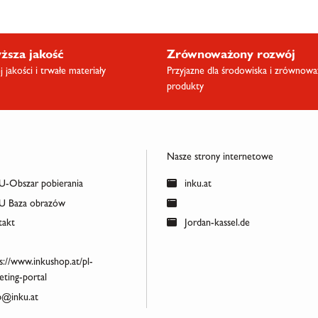
ższa jakość
Zrównoważony rozwój
 jakości i trwałe materiały
Przyjazne dla środowiska i zrównow
produkty
Nasze strony internetowe
-Obszar pobierania
inku.at
 Baza obrazów
akt
Jordan-kassel.de
s://www.inkushop.at/pl-
ting-portal
@inku.at