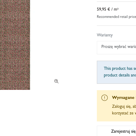
59,95 €
/ m²
Recommended retail pric
Warianty
Proszę wybrać wari
This product has se
product details an
Wymagane 
Zaloguj się, 
korzystać ze w
Zarejestruj si