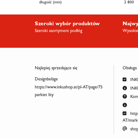
długość (mm)
2 800
Szeroki wybór produktów
Najwy
Szeroki asortyment podłóg
Wysokiej
Najlepiej sprzedające się
Obsługa
Designbeläge
INKU
https://www.inkushop.at/pl-AT/page/75
INKU
parkiet lity
Kont
http
AT/marke
shop