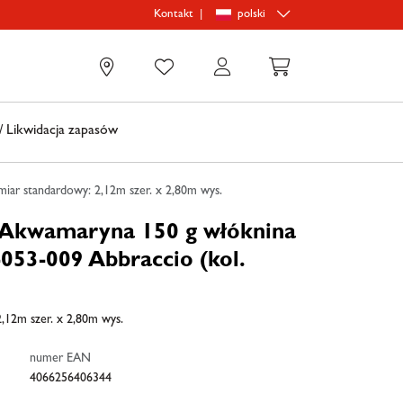
|
polski
Kontakt
0
 Likwidacja zapasów
iar standardowy: 2,12m szer. x 2,80m wys.
 Akwamaryna 150 g włóknina
053-009 Abbraccio (kol.
,12m szer. x 2,80m wys.
numer EAN
4066256406344