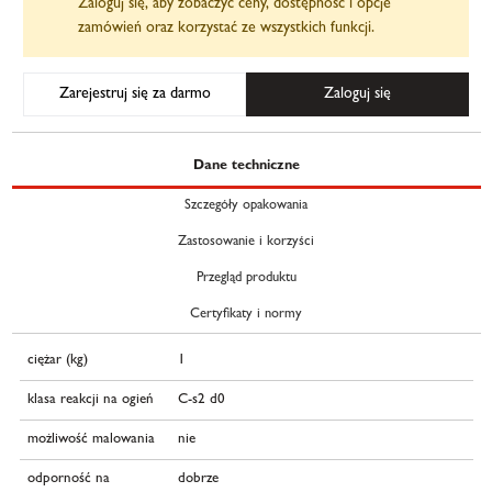
Zaloguj się, aby zobaczyć ceny, dostępność i opcje
zamówień oraz korzystać ze wszystkich funkcji.
Zarejestruj się za darmo
Zaloguj się
Dane techniczne
Szczegóły opakowania
Zastosowanie i korzyści
Przegląd produktu
Certyfikaty i normy
ciężar (kg)
1
klasa reakcji na ogień
C-s2 d0
możliwość malowania
nie
odporność na
dobrze