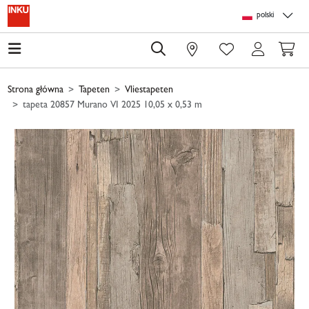
Skip to main content
Skip to page header
Skip to page footer
Skip to page m
polski
0
Strona główna
Tapeten
Vliestapeten
tapeta 20857 Murano VI 2025 10,05 x 0,53 m