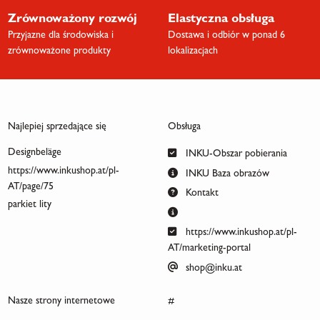
Zrównoważony rozwój
Elastyczna obsługa
Przyjazne dla środowiska i
Dostawa i odbiór w ponad 6
zrównoważone produkty
lokalizacjach
Najlepiej sprzedające się
Obsługa
Designbeläge
INKU-Obszar pobierania
https://www.inkushop.at/pl-
INKU Baza obrazów
AT/page/75
Kontakt
parkiet lity
https://www.inkushop.at/pl-
AT/marketing-portal
shop@inku.at
Nasze strony internetowe
#