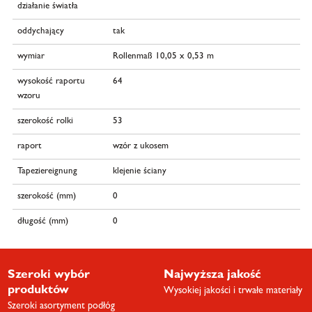
działanie światła
oddychający
tak
wymiar
Rollenmaß 10,05 x 0,53 m
wysokość raportu
64
wzoru
szerokość rolki
53
raport
wzór z ukosem
Tapeziereignung
klejenie ściany
szerokość (mm)
0
długość (mm)
0
Szeroki wybór
Najwyższa jakość
produktów
Wysokiej jakości i trwałe materiały
Szeroki asortyment podłóg