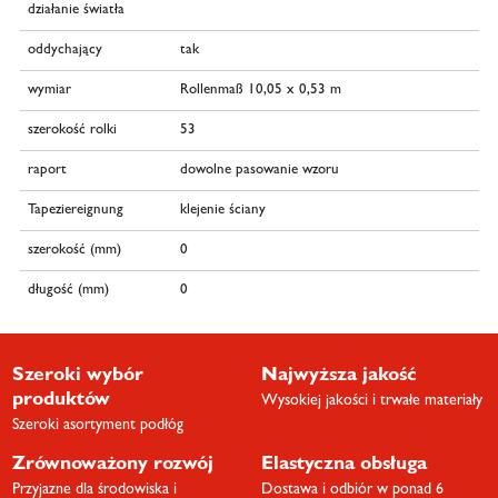
działanie światła
oddychający
tak
wymiar
Rollenmaß 10,05 x 0,53 m
szerokość rolki
53
raport
dowolne pasowanie wzoru
Tapeziereignung
klejenie ściany
szerokość (mm)
0
długość (mm)
0
Szeroki wybór
Najwyższa jakość
produktów
Wysokiej jakości i trwałe materiały
Szeroki asortyment podłóg
Zrównoważony rozwój
Elastyczna obsługa
Przyjazne dla środowiska i
Dostawa i odbiór w ponad 6