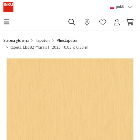
Skip to main content
Skip to page header
Skip to page footer
Skip to page m
polski
0
Strona główna
Tapeten
Vliestapeten
tapeta EB582 Murals II 2025 10,05 x 0,53 m