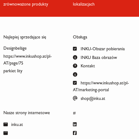
zrównoważone produkty
lokalizacjach
Najlepiej sprzedające się
Obsługa
Designbeläge
INKU-Obszar pobierania
https://www.inkushop.at/pl-
INKU Baza obrazów
AT/page/75
Kontakt
parkiet lity
https://www.inkushop.at/pl-
AT/marketing-portal
shop@inku.at
Nasze strony internetowe
#
inku.at