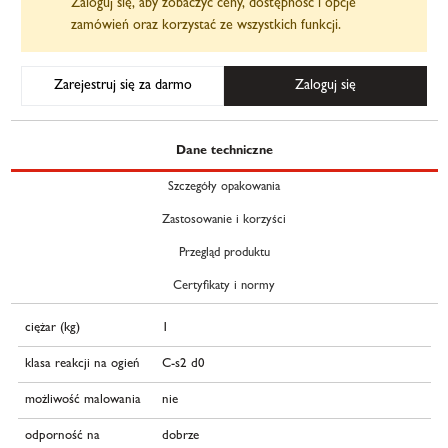
Zaloguj się, aby zobaczyć ceny, dostępność i opcje
zamówień oraz korzystać ze wszystkich funkcji.
Zarejestruj się za darmo
Zaloguj się
Dane techniczne
Szczegóły opakowania
Zastosowanie i korzyści
Przegląd produktu
Certyfikaty i normy
ciężar (kg)
1
klasa reakcji na ogień
C-s2 d0
możliwość malowania
nie
odporność na
dobrze