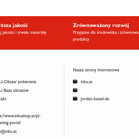
ższa jakość
Zrównoważony rozwój
 jakości i trwałe materiały
Przyjazne dla środowiska i zrównow
produkty
Nasze strony internetowe
-Obszar pobierania
inku.at
 Baza obrazów
akt
Jordan-kassel.de
s://www.inkushop.at/pl-
ting-portal
@inku.at