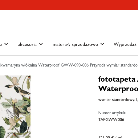
ain-menu
Skip to search
we
akcesoria
materiały sprzedażowe
Wyprzedaż /
Akwamaryna włóknina Waterproof GWW-090-006 Przyroda wymiar standardowy
fototapet
Waterproo
wymiar standardowy:1,
Numer artykułu
TAPGWW006