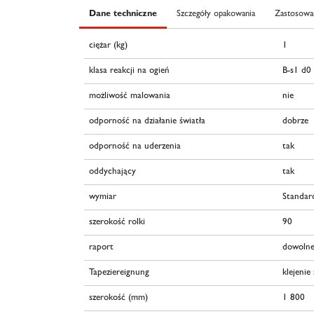
Dane techniczne
Szczegóły opakowania
Zastosowan
ciężar (kg)
1
klasa reakcji na ogień
B-s1 d0
możliwość malowania
nie
odporność na działanie światła
dobrze
odporność na uderzenia
tak
oddychający
tak
wymiar
Standar
szerokość rolki
90
raport
dowolne
Tapeziereignung
klejenie
szerokość (mm)
1 800