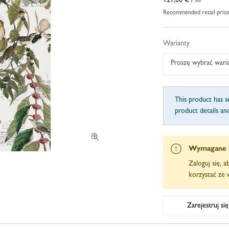
121,00 €
/ m²
Recommended retail pric
Warianty
Proszę wybrać wari
This product has se
product details an
Wymagane 
Zaloguj się, 
korzystać ze w
Zarejestruj si