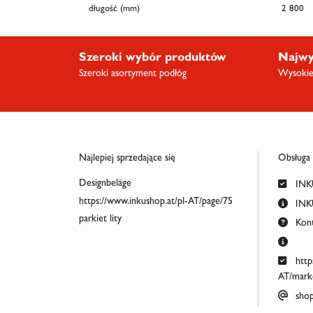
długość (mm)
2 800
Szeroki wybór produktów
Najwy
Szeroki asortyment podłóg
Wysokiej
Najlepiej sprzedające się
Obsługa
Designbeläge
INKU
https://www.inkushop.at/pl-AT/page/75
INKU
parkiet lity
Kont
http
AT/marke
shop