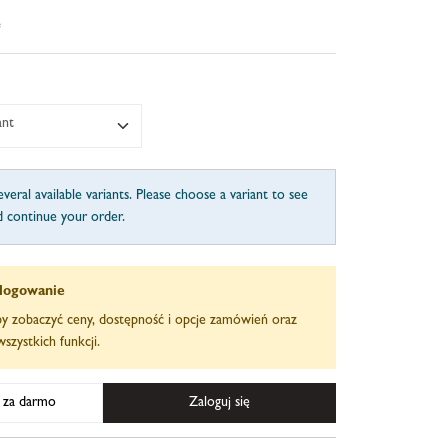
e
ant
veral available variants. Please choose a variant to see
d continue your order.
logowanie
aby zobaczyć ceny, dostępność i opcje zamówień oraz
szystkich funkcji.
ę za darmo
Zaloguj się