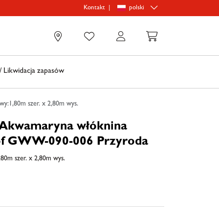
|
polski
Kontakt
0
 Likwidacja zapasów
:1,80m szer. x 2,80m wys.
a Akwamaryna włóknina
f GWW-090-006 Przyroda
80m szer. x 2,80m wys.