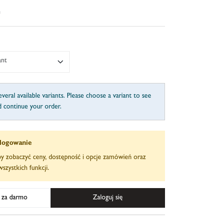
e
ant
veral available variants. Please choose a variant to see
d continue your order.
logowanie
aby zobaczyć ceny, dostępność i opcje zamówień oraz
szystkich funkcji.
ę za darmo
Zaloguj się