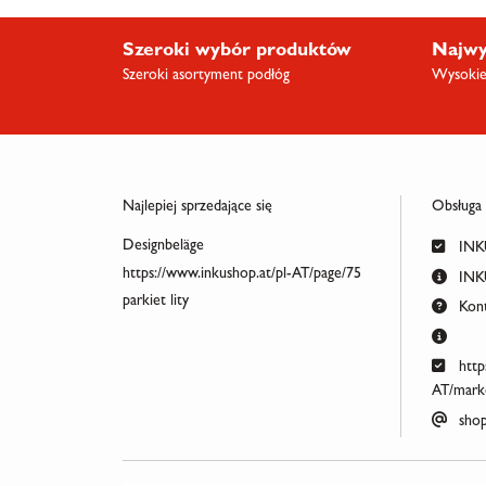
Szeroki wybór produktów
Najwy
Szeroki asortyment podłóg
Wysokiej
Najlepiej sprzedające się
Obsługa
Designbeläge
INKU
https://www.inkushop.at/pl-AT/page/75
INKU
parkiet lity
Kont
http
AT/marke
shop