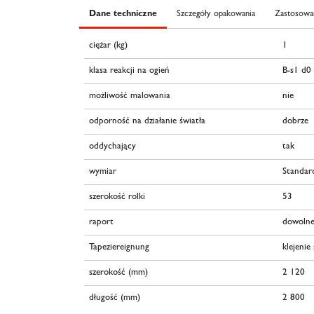
Dane techniczne
Szczegóły opakowania
Zastosowan
ciężar (kg)
1
klasa reakcji na ogień
B-s1 d0
możliwość malowania
nie
odporność na działanie światła
dobrze
oddychający
tak
wymiar
Standar
szerokość rolki
53
raport
dowolne
Tapeziereignung
klejenie
szerokość (mm)
2 120
długość (mm)
2 800