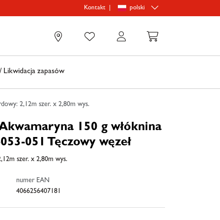
|
polski
Kontakt
0
 Likwidacja zapasów
dowy: 2,12m szer. x 2,80m wys.
 Akwamaryna 150 g włóknina
053-051 Tęczowy węzeł
,12m szer. x 2,80m wys.
numer EAN
4066256407181