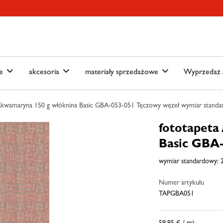
ain-menu
Skip to search
we
akcesoria
materiały sprzedażowe
Wyprzedaż /
Akwamaryna 150 g włóknina Basic GBA-053-051 Tęczowy węzeł wymiar standar
fototapeta
Basic GBA-
wymiar standardowy: 2
Numer artykułu
TAPGBA051