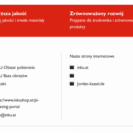
ższa jakość
Zrównoważony rozwój
 jakości i trwałe materiały
Przyjazne dla środowiska i zrównow
produkty
Nasze strony internetowe
-Obszar pobierania
inku.at
 Baza obrazów
akt
Jordan-kassel.de
s://www.inkushop.at/pl-
ting-portal
@inku.at