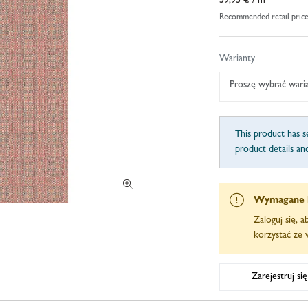
59,95 €
/ m²
Recommended retail pric
Warianty
Proszę wybrać wari
This product has se
product details an
Wymagane 
Zaloguj się, 
korzystać ze w
Zarejestruj si