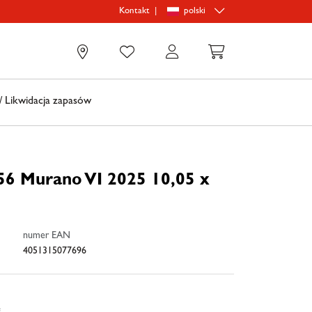
|
polski
Kontakt
0
 Likwidacja zapasów
56 Murano VI 2025 10,05 x
numer EAN
4051315077696
e