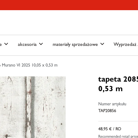
ain-menu
Skip to search
we
akcesoria
materiały sprzedażowe
Wyprzedaż /
6 Murano VI 2025 10,05 x 0,53 m
tapeta 208
0,53 m
Numer artykułu
TAP20856
48,95 €
/ RO
Recommended retail pric