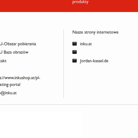
produkty
Nasze strony internetowe
-Obszar pobierania
inku.at
 Baza obrazów
akt
Jordan-kassel.de
s://www.inkushop.at/pl-
ting-portal
@inku.at