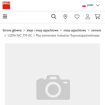
Skip to main content
Skip to page header
Skip to page footer
Skip to page m
polski
0
Strona główna
kleje i masy szpachlowe
masa szpachlowa
cement
UZIN NC 770 EC 1 Plus zementäre Industrie-Topcoatspachtelmasse