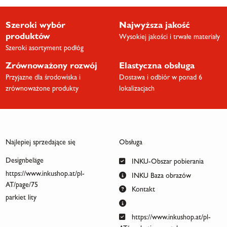
Szeroki wybór
Najwyższa jakość
produktów
Wysokiej jakości i trwałe materiały
Szeroki asortyment podłóg
Zrównoważony rozwój
Elastyczna obsługa
Przyjazne dla środowiska i
Dostawa i odbiór w ponad 6
zrównoważone produkty
lokalizacjach
Najlepiej sprzedające się
Obsługa
Designbeläge
INKU-Obszar pobierania
https://www.inkushop.at/pl-
INKU Baza obrazów
AT/page/75
Kontakt
parkiet lity
https://www.inkushop.at/pl-