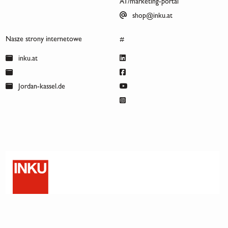
AT/marketing-portal
shop@inku.at
Nasze strony internetowe
#
inku.at
Jordan-kassel.de