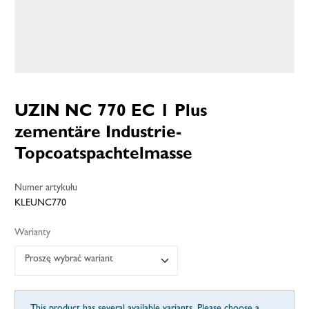
UZIN NC 770 EC 1 Plus
zementäre Industrie-
Topcoatspachtelmasse
Numer artykułu
KLEUNC770
Warianty
Proszę wybrać wariant
This product has several available variants. Please choose a