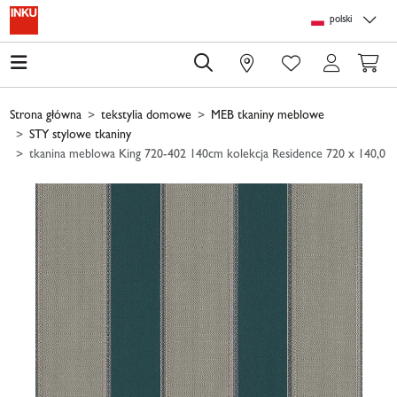
Skip to main content
Skip to page header
Skip to page footer
Skip to page m
polski
0
Strona główna
tekstylia domowe
MEB tkaniny meblowe
STY stylowe tkaniny
tkanina meblowa King 720-402 140cm kolekcja Residence 720 x 140,0