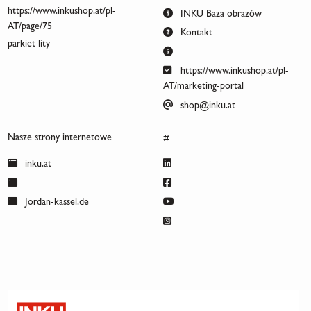
https://www.inkushop.at/pl-
INKU Baza obrazów
AT/page/75
Kontakt
parkiet lity
https://www.inkushop.at/pl-
AT/marketing-portal
shop@inku.at
Nasze strony internetowe
#
inku.at
Jordan-kassel.de