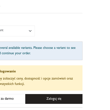
e
ant
veral available variants. Please choose a variant to see
d continue your order.
logowanie
aby zobaczyć ceny, dostępność i opcje zamówień oraz
szystkich funkcji.
ę za darmo
Zaloguj się