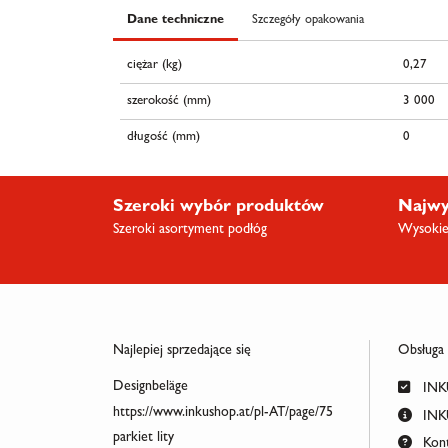
Dane techniczne
Szczegóły opakowania
ciężar (kg)
0,27
szerokość (mm)
3 000
długość (mm)
0
Szeroki wybór produktów
Najwy
Szeroki asortyment podłóg
Wysokiej
Najlepiej sprzedające się
Obsługa
Designbeläge
INKU
https://www.inkushop.at/pl-AT/page/75
INKU
parkiet lity
Kont