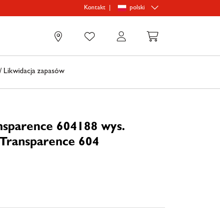
|
polski
Kontakt
0
 Likwidacja zapasów
ansparence 604188 wys.
 Transparence 604