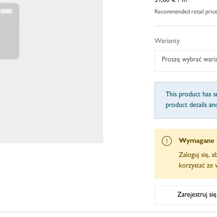
59,80 €
/ m
Recommended retail pric
Warianty
Proszę wybrać wari
This product has se
product details an
Wymagane 
Zaloguj się, 
korzystać ze w
Zarejestruj si