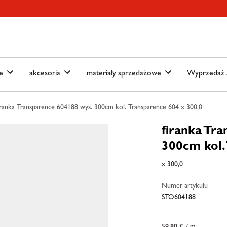
ain-menu
Skip to search
we
akcesoria
materiały sprzedażowe
Wyprzedaż /
iranka Transparence 604188 wys. 300cm kol. Transparence 604 x 300,0
firanka Tr
300cm kol.
x 300,0
Numer artykułu
STO604188