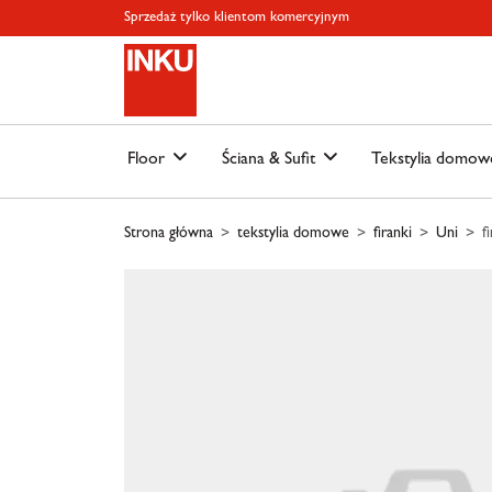
Skip to main content
Skip to page header
Skip to page footer
Skip to page m
Sprzedaż tylko klientom komercyjnym
Floor
Ściana & Sufit
Tekstylia domo
Strona główna
tekstylia domowe
firanki
Uni
f