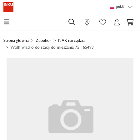
Skip to main content
Skip to page header
Skip to page footer
Skip to page m
polski
0
Strona główna
Zubehör
NAR narzędzia
Wolff wiadro do stacji do mieszania 75 l 65493