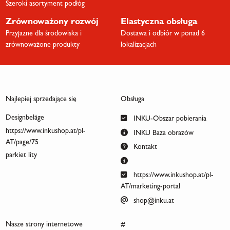
Szeroki asortyment podłóg
Zrównoważony rozwój
Elastyczna obsługa
Przyjazne dla środowiska i
Dostawa i odbiór w ponad 6
zrównoważone produkty
lokalizacjach
Najlepiej sprzedające się
Obsługa
Designbeläge
INKU-Obszar pobierania
https://www.inkushop.at/pl-
INKU Baza obrazów
AT/page/75
Kontakt
parkiet lity
https://www.inkushop.at/pl-
AT/marketing-portal
shop@inku.at
Nasze strony internetowe
#